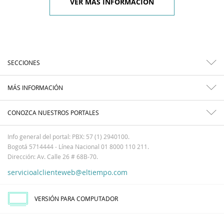
VER MÁS INFORMACIÓN
SECCIONES
MÁS INFORMACIÓN
CONOZCA NUESTROS PORTALES
Info general del portal: PBX: 57 (1) 2940100.
Bogotá 5714444 - Línea Nacional 01 8000 110 211.
Dirección: Av. Calle 26 # 68B-70.
servicioalclienteweb@eltiempo.com
VERSIÓN PARA COMPUTADOR