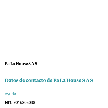
Pa La House S A S
Datos de contacto de Pa La House S A S
Ayuda
NIT:
9016805038