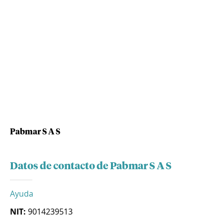
Pabmar S A S
Datos de contacto de Pabmar S A S
Ayuda
NIT:
9014239513