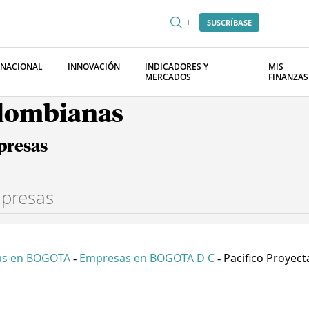
SUSCRÍBASE
RNACIONAL
INNOVACIÓN
INDICADORES Y
MIS
MERCADOS
FINANZAS
olombianas
presas
as en BOGOTA
Empresas en BOGOTA D C
Pacifico Proyecta
-
-