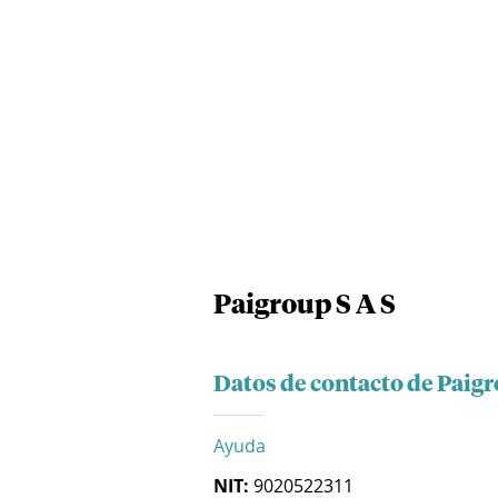
Paigroup S A S
Datos de contacto de Paigr
Ayuda
NIT:
9020522311