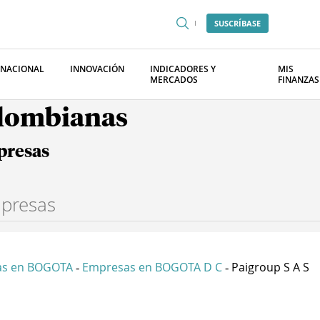
SUSCRÍBASE
RNACIONAL
INNOVACIÓN
INDICADORES Y
MIS
MERCADOS
FINANZAS
olombianas
presas
as en BOGOTA
Empresas en BOGOTA D C
Paigroup S A S
-
-