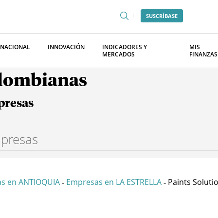
SUSCRÍBASE
RNACIONAL
INNOVACIÓN
INDICADORES Y
MIS
MERCADOS
FINANZAS
olombianas
presas
s en ANTIOQUIA
Empresas en LA ESTRELLA
Paints Solution
-
-