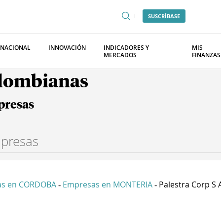
SUSCRÍBASE
RNACIONAL
INNOVACIÓN
INDICADORES Y
MIS
MERCADOS
FINANZAS
olombianas
presas
as en CORDOBA
Empresas en MONTERIA
Palestra Corp S 
-
-