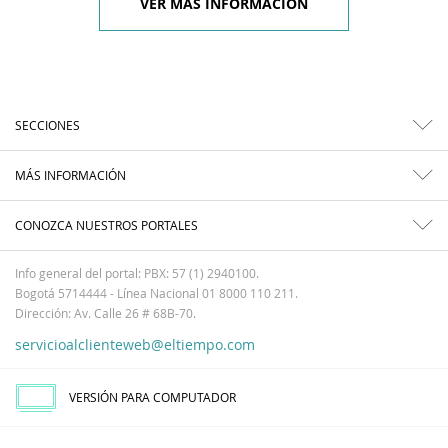
VER MÁS INFORMACIÓN
SECCIONES
MÁS INFORMACIÓN
CONOZCA NUESTROS PORTALES
Info general del portal: PBX: 57 (1) 2940100.
Bogotá 5714444 - Línea Nacional 01 8000 110 211.
Dirección: Av. Calle 26 # 68B-70.
servicioalclienteweb@eltiempo.com
VERSIÓN PARA COMPUTADOR