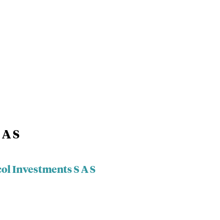
 A S
ol Investments S A S