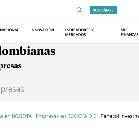
SUSCRÍBASE
RNACIONAL
INNOVACIÓN
INDICADORES Y
MIS
MERCADOS
FINANZAS
olombianas
presas
as en BOGOTA
Empresas en BOGOTA D C
Panacol Investme
-
-