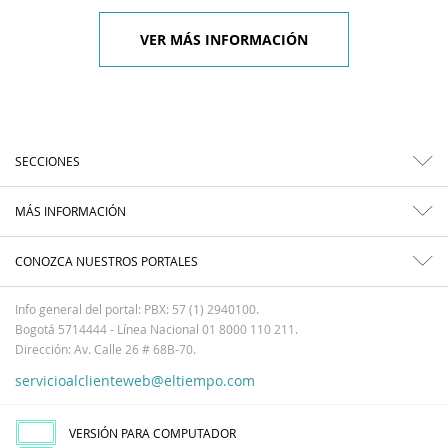
VER MÁS INFORMACIÓN
SECCIONES
MÁS INFORMACIÓN
CONOZCA NUESTROS PORTALES
Info general del portal: PBX: 57 (1) 2940100.
Bogotá 5714444 - Línea Nacional 01 8000 110 211.
Dirección: Av. Calle 26 # 68B-70.
servicioalclienteweb@eltiempo.com
VERSIÓN PARA COMPUTADOR