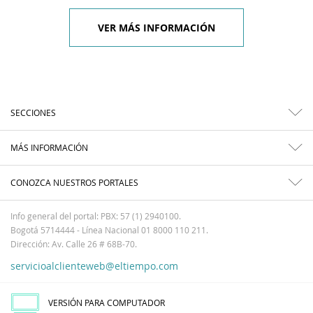
VER MÁS INFORMACIÓN
SECCIONES
MÁS INFORMACIÓN
CONOZCA NUESTROS PORTALES
Info general del portal: PBX: 57 (1) 2940100.
Bogotá 5714444 - Línea Nacional 01 8000 110 211.
Dirección: Av. Calle 26 # 68B-70.
servicioalclienteweb@eltiempo.com
VERSIÓN PARA COMPUTADOR