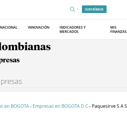
SUSCRÍBASE
RNACIONAL
INNOVACIÓN
INDICADORES Y
MIS
MERCADOS
FINANZAS
olombianas
presas
as en BOGOTA
Empresas en BOGOTA D C
Paquesirve S A S
-
-