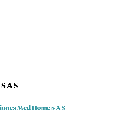
S A S
ciones Med Home S A S