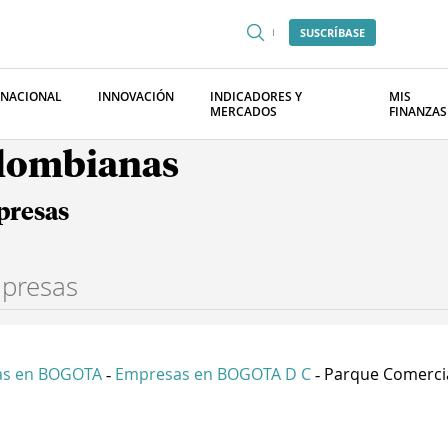
SUSCRÍBASE
RNACIONAL
INNOVACIÓN
INDICADORES Y
MIS
MERCADOS
FINANZAS
olombianas
presas
as en BOGOTA
Empresas en BOGOTA D C
Parque Comercial
-
-