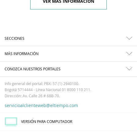
VER MÁS INFORMACIÓN
SECCIONES
MÁS INFORMACIÓN
CONOZCA NUESTROS PORTALES
Info general del portal: PBX: 57 (1) 2940100.
Bogotá 5714444 - Línea Nacional 01 8000 110 211.
Dirección: Av. Calle 26 # 68B-70.
servicioalclienteweb@eltiempo.com
VERSIÓN PARA COMPUTADOR