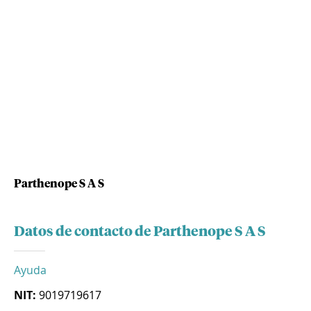
Parthenope S A S
Datos de contacto de Parthenope S A S
Ayuda
NIT:
9019719617