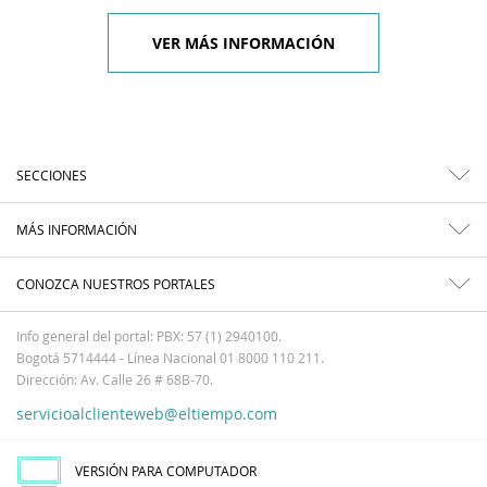
VER MÁS INFORMACIÓN
SECCIONES
MÁS INFORMACIÓN
CONOZCA NUESTROS PORTALES
Info general del portal: PBX: 57 (1) 2940100.
Bogotá 5714444 - Línea Nacional 01 8000 110 211.
Dirección: Av. Calle 26 # 68B-70.
servicioalclienteweb@eltiempo.com
VERSIÓN PARA COMPUTADOR