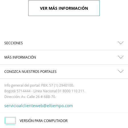
VER MÁS INFORMACIÓN
SECCIONES
MÁS INFORMACIÓN
CONOZCA NUESTROS PORTALES
Info general del portal: PBX: 57 (1) 2940100.
Bogotá 5714444 - Línea Nacional 01 8000 110 211.
Dirección: Av. Calle 26 # 68B-70.
servicioalclienteweb@eltiempo.com
VERSIÓN PARA COMPUTADOR