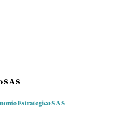
 S A S
monio Estrategico S A S