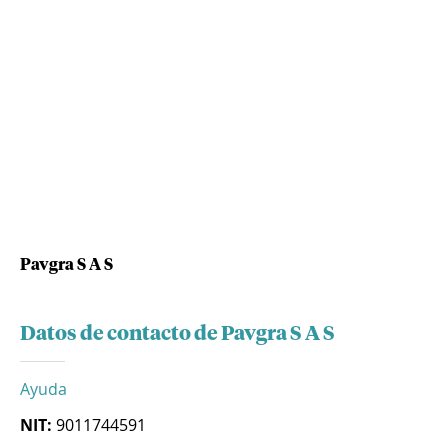
Pavgra S A S
Datos de contacto de Pavgra S A S
Ayuda
NIT:
9011744591