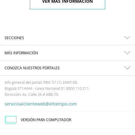
VER MÁS INFORMACIÓN
SECCIONES
MÁS INFORMACIÓN
CONOZCA NUESTROS PORTALES
Info general del portal: PBX: 57 (1) 2940100.
Bogotá 5714444 - Línea Nacional 01 8000 110 211.
Dirección: Av. Calle 26 # 68B-70.
servicioalclienteweb@eltiempo.com
VERSIÓN PARA COMPUTADOR