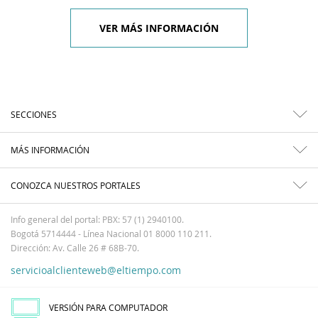
VER MÁS INFORMACIÓN
SECCIONES
MÁS INFORMACIÓN
CONOZCA NUESTROS PORTALES
Info general del portal: PBX: 57 (1) 2940100.
Bogotá 5714444 - Línea Nacional 01 8000 110 211.
Dirección: Av. Calle 26 # 68B-70.
servicioalclienteweb@eltiempo.com
VERSIÓN PARA COMPUTADOR