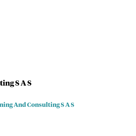
ing S A S
ning And Consulting S A S