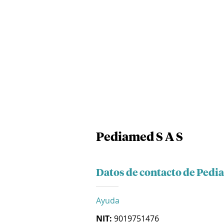
Pediamed S A S
Datos de contacto de Pedi
Ayuda
NIT:
9019751476