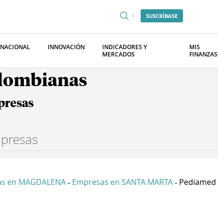
SUSCRÍBASE
RNACIONAL
INNOVACIÓN
INDICADORES Y
MIS
MERCADOS
FINANZAS
olombianas
presas
as en MAGDALENA
Empresas en SANTA MARTA
Pediamed 
-
-