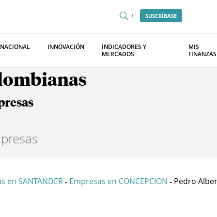
SUSCRÍBASE
RNACIONAL
INNOVACIÓN
INDICADORES Y
MIS
MERCADOS
FINANZAS
olombianas
presas
as en SANTANDER
Empresas en CONCEPCION
Pedro Alber
-
-