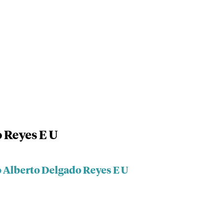
 Reyes E U
o Alberto Delgado Reyes E U