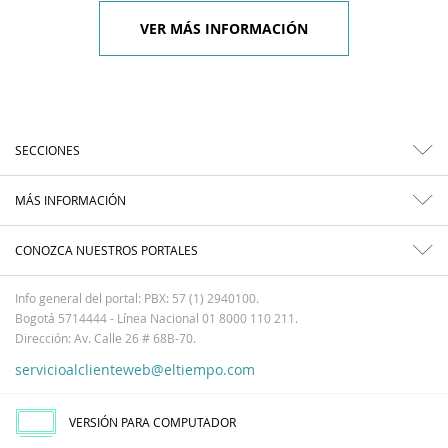
VER MÁS INFORMACIÓN
SECCIONES
MÁS INFORMACIÓN
CONOZCA NUESTROS PORTALES
Info general del portal: PBX: 57 (1) 2940100.
Bogotá 5714444 - Línea Nacional 01 8000 110 211.
Dirección: Av. Calle 26 # 68B-70.
servicioalclienteweb@eltiempo.com
VERSIÓN PARA COMPUTADOR