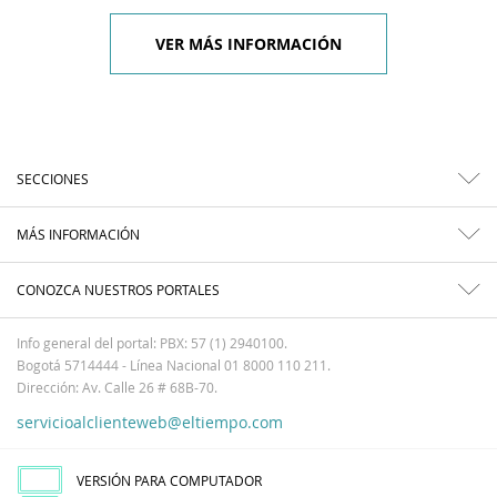
VER MÁS INFORMACIÓN
SECCIONES
MÁS INFORMACIÓN
CONOZCA NUESTROS PORTALES
Info general del portal: PBX: 57 (1) 2940100.
Bogotá 5714444 - Línea Nacional 01 8000 110 211.
Dirección: Av. Calle 26 # 68B-70.
servicioalclienteweb@eltiempo.com
VERSIÓN PARA COMPUTADOR