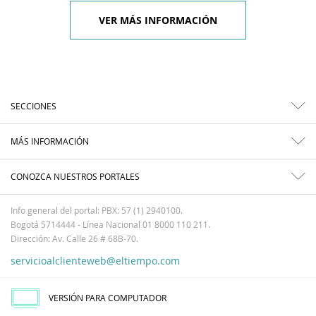
VER MÁS INFORMACIÓN
SECCIONES
MÁS INFORMACIÓN
CONOZCA NUESTROS PORTALES
Info general del portal: PBX: 57 (1) 2940100.
Bogotá 5714444 - Línea Nacional 01 8000 110 211.
Dirección: Av. Calle 26 # 68B-70.
servicioalclienteweb@eltiempo.com
VERSIÓN PARA COMPUTADOR