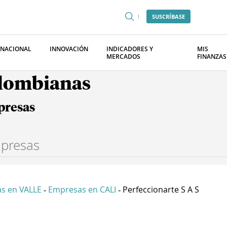
SUSCRÍBASE
RNACIONAL
INNOVACIÓN
INDICADORES Y
MIS
MERCADOS
FINANZAS
olombianas
presas
s en VALLE
Empresas en CALI
Perfeccionarte S A S
-
-