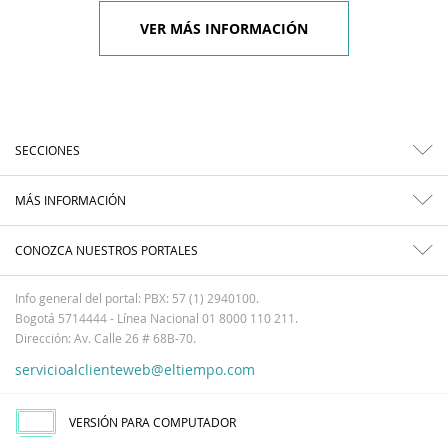
VER MÁS INFORMACIÓN
SECCIONES
MÁS INFORMACIÓN
CONOZCA NUESTROS PORTALES
Info general del portal: PBX: 57 (1) 2940100.
Bogotá 5714444 - Línea Nacional 01 8000 110 211.
Dirección: Av. Calle 26 # 68B-70.
servicioalclienteweb@eltiempo.com
VERSIÓN PARA COMPUTADOR