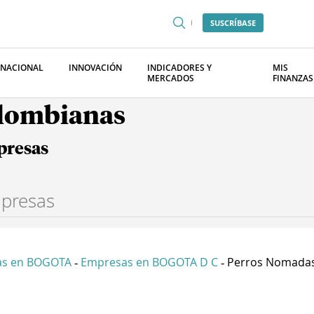
SUSCRÍBASE
RNACIONAL
INNOVACIÓN
INDICADORES Y
MIS
MERCADOS
FINANZAS
olombianas
presas
as en BOGOTA
Empresas en BOGOTA D C
Perros Nomadas
-
-