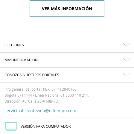
VER MÁS INFORMACIÓN
SECCIONES
MÁS INFORMACIÓN
CONOZCA NUESTROS PORTALES
Info general del portal: PBX: 57 (1) 2940100.
Bogotá 5714444 - Línea Nacional 01 8000 110 211.
Dirección: Av. Calle 26 # 68B-70.
servicioalclienteweb@eltiempo.com
VERSIÓN PARA COMPUTADOR