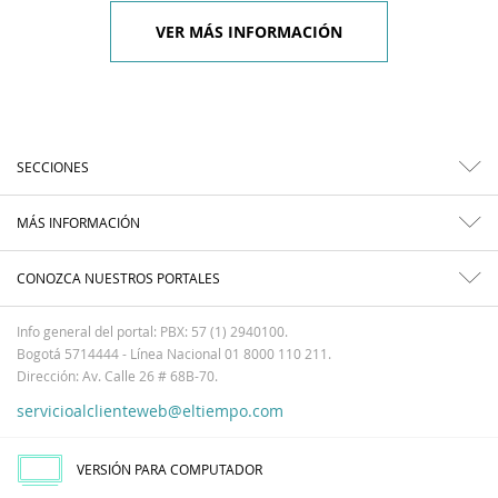
VER MÁS INFORMACIÓN
SECCIONES
MÁS INFORMACIÓN
CONOZCA NUESTROS PORTALES
Info general del portal: PBX: 57 (1) 2940100.
Bogotá 5714444 - Línea Nacional 01 8000 110 211.
Dirección: Av. Calle 26 # 68B-70.
servicioalclienteweb@eltiempo.com
VERSIÓN PARA COMPUTADOR