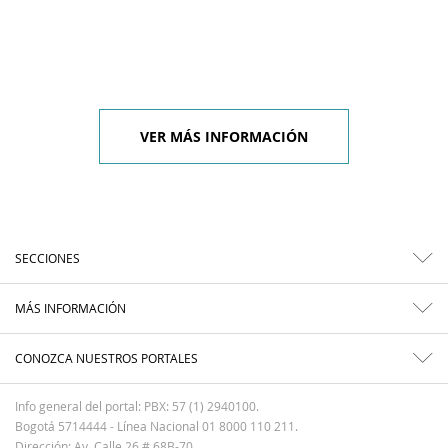
VER MÁS INFORMACIÓN
SECCIONES
MÁS INFORMACIÓN
CONOZCA NUESTROS PORTALES
Info general del portal: PBX: 57 (1) 2940100.
Bogotá 5714444 - Línea Nacional 01 8000 110 211.
Dirección: Av. Calle 26 # 68B-70.