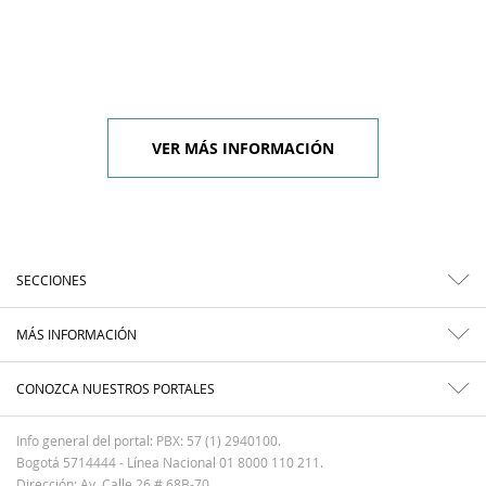
VER MÁS INFORMACIÓN
SECCIONES
MÁS INFORMACIÓN
CONOZCA NUESTROS PORTALES
Info general del portal: PBX: 57 (1) 2940100.
Bogotá 5714444 - Línea Nacional 01 8000 110 211.
Dirección: Av. Calle 26 # 68B-70.