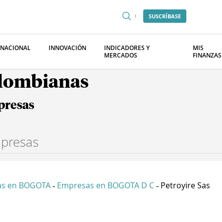
SUSCRÍBASE
RNACIONAL
INNOVACIÓN
INDICADORES Y
MIS
MERCADOS
FINANZAS
olombianas
presas
as en BOGOTA
Empresas en BOGOTA D C
Petroyire Sas
-
-