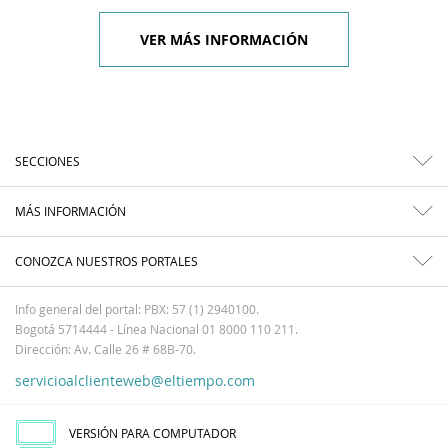
VER MÁS INFORMACIÓN
SECCIONES
MÁS INFORMACIÓN
CONOZCA NUESTROS PORTALES
Info general del portal: PBX: 57 (1) 2940100.
Bogotá 5714444 - Línea Nacional 01 8000 110 211.
Dirección: Av. Calle 26 # 68B-70.
servicioalclienteweb@eltiempo.com
VERSIÓN PARA COMPUTADOR