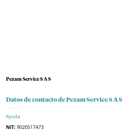
Pezam Service S A S
Datos de contacto de Pezam Service S A S
Ayuda
NIT:
9020517473