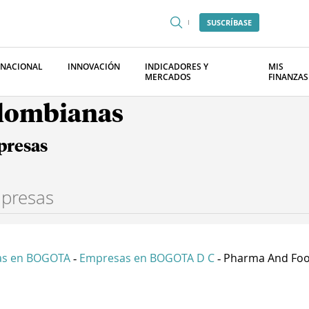
SUSCRÍBASE
RNACIONAL
INNOVACIÓN
INDICADORES Y
MIS
MERCADOS
FINANZAS
olombianas
presas
as en BOGOTA
Empresas en BOGOTA D C
Pharma And Foo
-
-