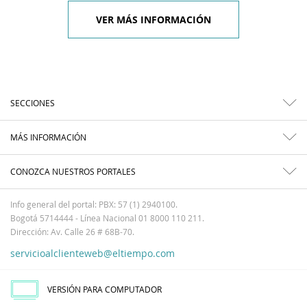
VER MÁS INFORMACIÓN
SECCIONES
MÁS INFORMACIÓN
CONOZCA NUESTROS PORTALES
Info general del portal: PBX: 57 (1) 2940100.
Bogotá 5714444 - Línea Nacional 01 8000 110 211.
Dirección: Av. Calle 26 # 68B-70.
servicioalclienteweb@eltiempo.com
VERSIÓN PARA COMPUTADOR