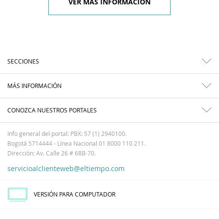
VER MÁS INFORMACIÓN
SECCIONES
MÁS INFORMACIÓN
CONOZCA NUESTROS PORTALES
Info general del portal: PBX: 57 (1) 2940100.
Bogotá 5714444 - Línea Nacional 01 8000 110 211.
Dirección: Av. Calle 26 # 68B-70.
servicioalclienteweb@eltiempo.com
VERSIÓN PARA COMPUTADOR