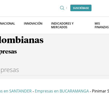
SUSCRÍBASE
RNACIONAL
INNOVACIÓN
INDICADORES Y
MIS
MERCADOS
FINANZAS
olombianas
presas
as en SANTANDER
Empresas en BUCARAMANGA
Pinimar 
-
-