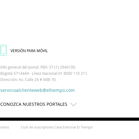
VERSIÓN PARA MÓVIL
Info general del portal: PBX: 57 (1) 2940100.
Bogotá 5714444 - Línea Nacional 01 8000 110 211.
Dirección: Av. Calle 26 # 68B-70.
servicioalclienteweb@eltiempo.com
CONOZCA NUESTROS PORTALES
sotros
Club de suscriptores Casa Editorial El Tiempo