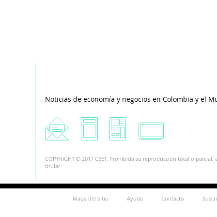
Noticias de economía y negocios en Colombia y el M
COPYRIGHT © 2017 CEET. Prohibida su reproducción total o parcial, a
titular.
Mapa del Sitio
Ayuda
Contacto
Suscr