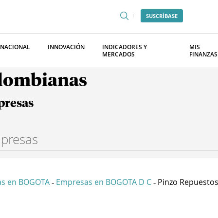
SUSCRÍBASE
RNACIONAL
INNOVACIÓN
INDICADORES Y
MIS
MERCADOS
FINANZAS
olombianas
presas
as en BOGOTA
Empresas en BOGOTA D C
Pinzo Repuestos 
-
-