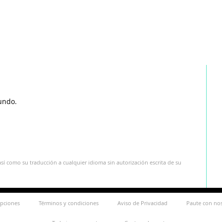
undo.
sí como su traducción a cualquier idioma sin autorización escrita de su
ipciones
Términos y condiciones
Aviso de Privacidad
Paute con no