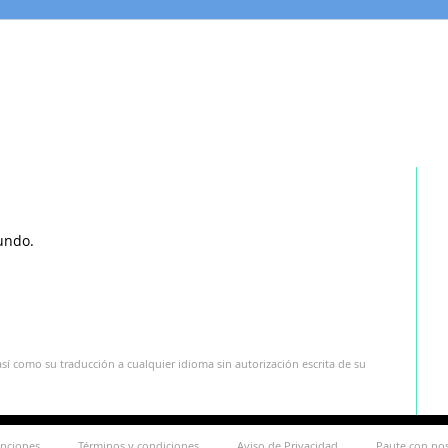
undo.
sí como su traducción a cualquier idioma sin autorización escrita de su
ipciones
Términos y condiciones
Aviso de Privacidad
Paute con no