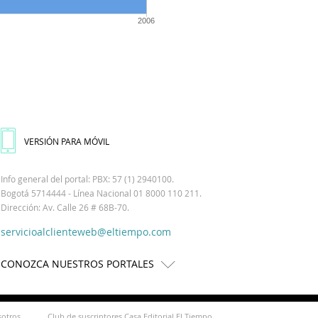
2006
VERSIÓN PARA MÓVIL
Info general del portal: PBX: 57 (1) 2940100.
Bogotá 5714444 - Línea Nacional 01 8000 110 211.
Dirección: Av. Calle 26 # 68B-70.
servicioalclienteweb@eltiempo.com
CONOZCA NUESTROS PORTALES
sotros
Club de suscriptores Casa Editorial El Tiempo