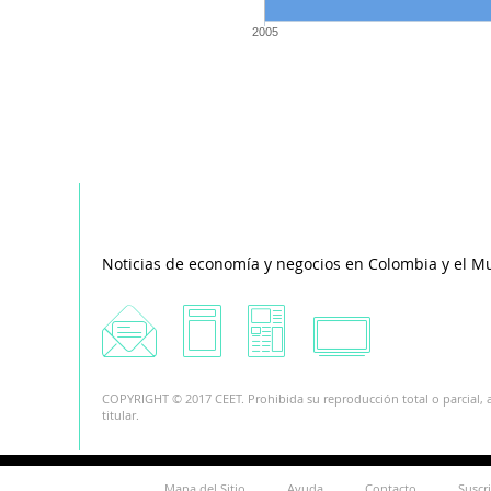
2005
Noticias de economía y negocios en Colombia y el M
COPYRIGHT © 2017 CEET. Prohibida su reproducción total o parcial, a
titular.
Mapa del Sitio
Ayuda
Contacto
Suscr