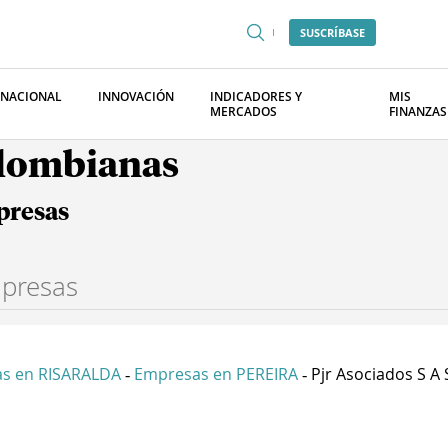
SUSCRÍBASE
RNACIONAL
INNOVACIÓN
INDICADORES Y
MIS
MERCADOS
FINANZAS
olombianas
presas
s en RISARALDA
Empresas en PEREIRA
Pjr Asociados S A 
-
-