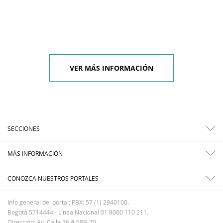
VER MÁS INFORMACIÓN
SECCIONES
MÁS INFORMACIÓN
CONOZCA NUESTROS PORTALES
Info general del portal: PBX: 57 (1) 2940100.
Bogotá 5714444 - Línea Nacional 01 8000 110 211.
Dirección: Av. Calle 26 # 68B-70.