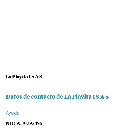
La Playita 1 S A S
Datos de contacto de La Playita 1 S A S
Ayuda
NIT:
9020292495