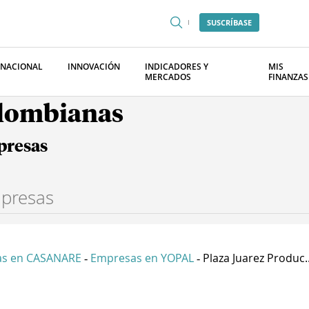
SUSCRÍBASE
RNACIONAL
INNOVACIÓN
INDICADORES Y
MIS
MERCADOS
FINANZAS
olombianas
presas
s en CASANARE
Empresas en YOPAL
Plaza Juarez Produc..
-
-