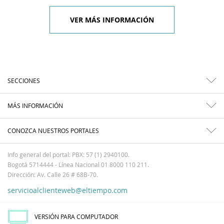
VER MÁS INFORMACIÓN
SECCIONES
MÁS INFORMACIÓN
CONOZCA NUESTROS PORTALES
Info general del portal: PBX: 57 (1) 2940100.
Bogotá 5714444 - Línea Nacional 01 8000 110 211.
Dirección: Av. Calle 26 # 68B-70.
servicioalclienteweb@eltiempo.com
VERSIÓN PARA COMPUTADOR