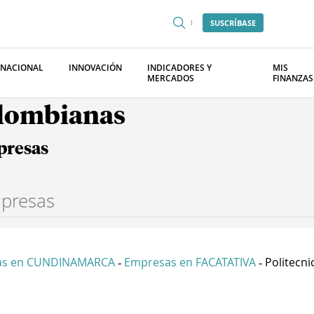
SUSCRÍBASE
RNACIONAL
INNOVACIÓN
INDICADORES Y
MIS
MERCADOS
FINANZAS
olombianas
presas
as en CUNDINAMARCA
Empresas en FACATATIVA
Politecni
-
-