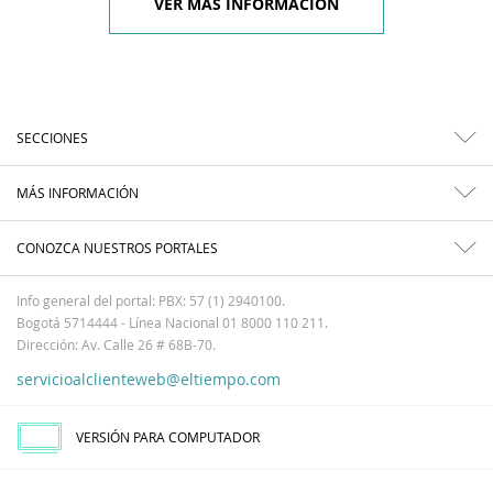
VER MÁS INFORMACIÓN
SECCIONES
MÁS INFORMACIÓN
CONOZCA NUESTROS PORTALES
Info general del portal: PBX: 57 (1) 2940100.
Bogotá 5714444 - Línea Nacional 01 8000 110 211.
Dirección: Av. Calle 26 # 68B-70.
servicioalclienteweb@eltiempo.com
VERSIÓN PARA COMPUTADOR