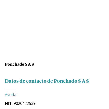
Ponchado S A S
Datos de contacto de Ponchado S A S
Ayuda
NIT:
9020422539