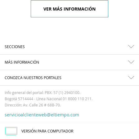
VER MÁS INFORMACIÓN
SECCIONES
MÁS INFORMACIÓN
CONOZCA NUESTROS PORTALES
Info general del portal: PBX: 57 (1) 2940100.
Bogotá 5714444 - Línea Nacional 01 8000 110 211.
Dirección: Av. Calle 26 # 68B-70.
servicioalclienteweb@eltiempo.com
VERSIÓN PARA COMPUTADOR